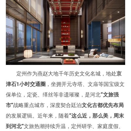
定州作为燕赵大地千年历史文化名城，地处
京
津石1小时交通圈
，坐拥开元寺塔、文庙等国宝级文
保单位，定瓷、缂丝等非遗璀璨，是河北
“文旅强
市”
战略重点城市，深度契合廷泊
文化古都优先布局
的发展逻辑。近年来，随着
“这么近，那么美，周末
到河北”
文旅热潮持续升温，定州研学、家庭度假、