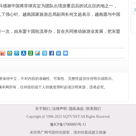
斯科感谢中国将菲律宾定为团队出境游重启后的试点目的地之一，
入了强心针。越南国家旅游总局副局长何文超表示，越南愿与中国
行一次，由东盟十国轮流举办，旨在共同推动旅游业发展，把东盟
断保持中立，不对内容的准确性、可靠性、完整性提供任何明示或暗示。
属本网所有，任何组织或个人转载使用时必须注明来源，违者必究。
关于我们
|
法律声明
|
隐私条款
|
联系我们
Copyright @ 1996-2025 SQTV.NET All Rights Reserved
豫ICP备17000805号-11
未经商广网书面特别授权，请勿转载或建立镜像