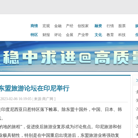
商情
宏观
金融
产经
创投家
融资
行情
股票
特区
财报
评论
会展
产业带
文化
教育
科技
3年东盟旅游论坛在印尼举行
·
2023-02-06 16:19:05 | 来源:商广网 ]
·
·
在印度尼西亚日惹特区落下帷幕。除东盟十国外，中国、日本、韩
·
坛。
·
地的旅程”，促进疫后旅游业复苏成为讨论焦点。印尼旅游和创
·
行业极具韧性，特别是在中国重启出境游后，东盟旅游业将强劲复