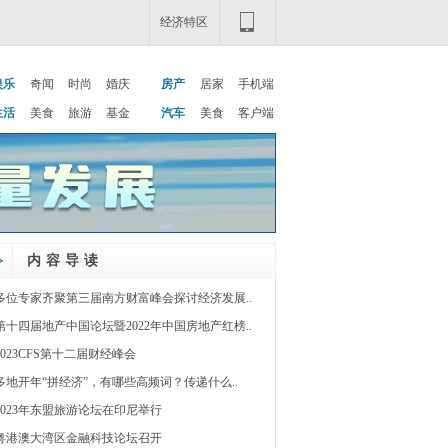
经济特区
娱乐
奇闻
时尚
婚庆
房产
居家
手机端
生活
美食
旅游
基金
汽车
美食
客户端
内容导读
多位专家齐聚第三届南方财富峰会探讨经济发展..
第十四届地产中国论坛暨2022年中国房地产红榜..
2023CFS第十二届财经峰会
多地开年“拼经济”，有哪些高频词？传递什么..
2023年东盟旅游论坛在印尼举行
粤港澳大湾区金融科技论坛召开