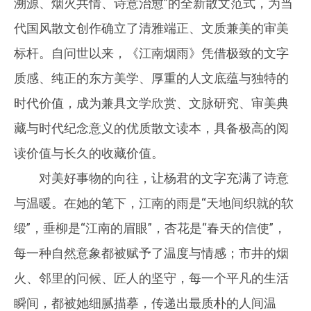
溯源、烟火共情、诗意治愈”的全新散文范式，为当
代国风散文创作确立了清雅端正、文质兼美的审美
标杆。自问世以来，《江南烟雨》凭借极致的文字
质感、纯正的东方美学、厚重的人文底蕴与独特的
时代价值，成为兼具文学欣赏、文脉研究、审美典
藏与时代纪念意义的优质散文读本，具备极高的阅
读价值与长久的收藏价值。
对美好事物的向往，让杨君的文字充满了诗意
与温暖。在她的笔下，江南的雨是“天地间织就的软
缎”，垂柳是“江南的眉眼”，杏花是“春天的信使”，
每一种自然意象都被赋予了温度与情感；市井的烟
火、邻里的问候、匠人的坚守，每一个平凡的生活
瞬间，都被她细腻描摹，传递出最质朴的人间温