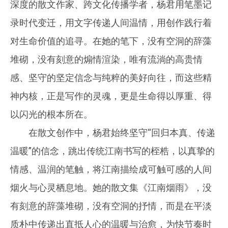
深度的散文作家、跨文化传播学者，杨君用笔墨记
录时代变迁，用文字传递人间温情，用创作践行着
对生命价值的追寻。在她的笔下，没有空洞的辞藻
堆砌，没有刻意的煽情渲染，唯有流淌的高贵情
感、坚守的坚定信念与纯粹的美好向往，而这些精
神内核，正是写作的灵魂，更是生命得以厚重、得
以闪光的根本所在。
在散文创作中，杨君始终坚守“回归本真、传递
温暖”的信念，跳出传统江南书写的桎梏，以真挚的
情感、温润的笔触，将江南描绘成可触可感的人间
烟火与心灵栖息地。她的散文集《江南烟雨》，没
有刻意的辞藻堆砌，没有空洞的抒情，而是在平淡
质朴中传递出直抵人心的温暖与治愈，为快节奏时