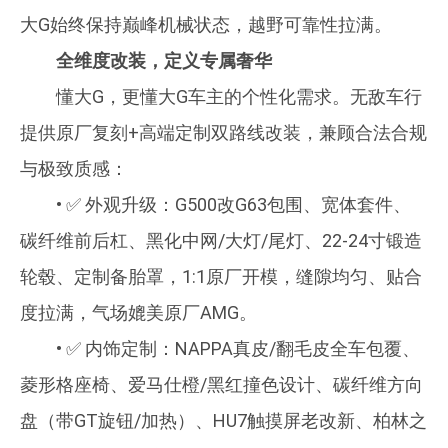
大G始终保持巅峰机械状态，越野可靠性拉满。
全维度改装，定义专属奢华
懂大G，更懂大G车主的个性化需求。无敌车行
提供原厂复刻+高端定制双路线改装，兼顾合法合规
与极致质感：
• ✅ 外观升级：G500改G63包围、宽体套件、
碳纤维前后杠、黑化中网/大灯/尾灯、22-24寸锻造
轮毂、定制备胎罩，1:1原厂开模，缝隙均匀、贴合
度拉满，气场媲美原厂AMG。
• ✅ 内饰定制：NAPPA真皮/翻毛皮全车包覆、
菱形格座椅、爱马仕橙/黑红撞色设计、碳纤维方向
盘（带GT旋钮/加热）、HU7触摸屏老改新、柏林之