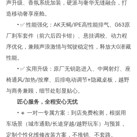
声升级、香氛系统加装，硬派与奢华无缝融合，打
造移动奢享座舱。
• ✅ 性能强化：AK天蝎/IPE高性能排气、G63原
厂刹车套件（前六后四卡钳）、悬挂调校、动力程
序优化，兼顾声浪激情与驾驶稳定性，释放大G潜藏
性能。
• ✅ 实用升级：原厂无钥匙进入、中网射灯、座
椅通风/加热/按摩、后排电动调节+隐藏桌板，越野
与商务兼顾，细节处彰显贴心。
匠心服务，全程安心无忧
• 🔹 一对一专属方案：到店免费检测，根据用
车场景（城市通勤/长途穿越/越野玩车）与预算，
定制个性化维修改装方案，不推销、不套路。