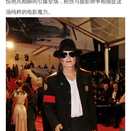
惊艳亮相瞬间引爆全场，粉丝与摄影师争相捕捉这
场纯粹的电影魔力。