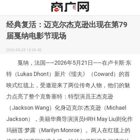
经典复活：迈克尔杰克逊出现在第79
届戛纳电影节现场
2026-05-29 10:06:45
戛纳，法国——2026年5月21日——在卢卡斯·东
特（Lukas Dhont）新片《懦夫》（Coward）的首
映式红毯上，受邀迎来了两位传奇人物，他们的魅
力点亮了整个克鲁塞特：特型演员王杰克逊
（Jackson Wang）化身迈克尔·杰克逊（Michael
Jackson），美籍华裔导演演员HRH May Liu则化作
玛丽莲·梦露（Marilyn Monroe）。两人在红毯上的