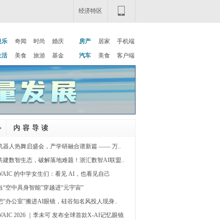
经济特区
娱乐
奇闻
时尚
婚庆
房产
居家
手机端
生活
美食
旅游
基金
汽车
美食
客户端
内容导读
机器人热舞启盛会，产学研融合谱新篇 —— 万..
共建数智生态，破解落地难题！浙汇数智AI联盟..
WAIC 的中学女生们：看见 AI，也看见自己
当“空中具身智能”穿越进“元宇宙”
把“办公室”搬进AI眼镜，硅谷知名风投人现身..
WAIC 2026 ｜李未可 发布全球首款X-AI记忆眼镜