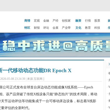
商情
宏观
金融
产经
创投家
融资
行情
股票
特区
财报
评论
会展
产业带
文化
教育
科技
代移动动态功能DR Epoch X
·
2026-05-08 23:24:39 | 来源:互联网 ]
·
·
限公司正式发布全球首台床边动态功能成像X线系统——Epoch
·
耀亮相。该产品突破了传统X线设备只能“静态拍片”的技术局限，将动
·
骨关节运动评估等功能集成于一台可移动床边设备，标志着X线影
·
定量评估的全新时代。