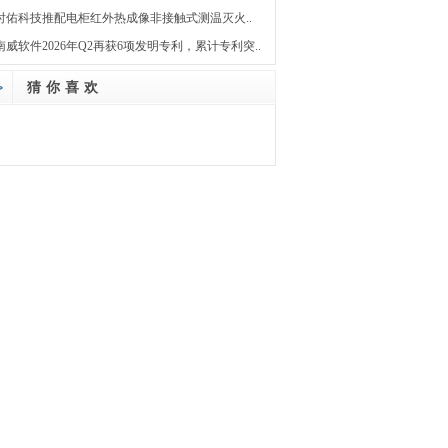
时佑科技推配电柜红外热成像非接触式测温灭火..
南威软件2026年Q2再获6项发明专利，累计专利突..
猜你喜欢