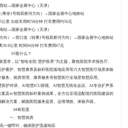
西站→国家会展中心（天津）
（乘坐1号线双桥河方向）→国家会展中心地铁站
.5公里 出租车用时58分钟 打车费用约56元
南站→国家会展中心（天津）
方向）→营口道（转乘1号线双桥河方向）→国家会展中心地铁站
38.8公里 时间84分钟 打车费用67元
03逛什么？
发展需求，以“智绘全院·慧护医养”为主题，聚焦医院学术报告厅、
医护看护、智慧康养及标杆医院落地应用等六大智慧医疗场景体验
疗服务、病房管理、康养服务等智慧医疗全场景智慧应用。
慧医护对讲、AI智慧ICU探视、AI智慧无纸化会议、AI专业扩声系
方案及itc智慧医院标杆案例成果，全方位呈现适配现代医院建设的
频解决方案，赋能医院服务提质、运维增效、体验升级。
04有彩蛋
一、智慧病房
讯一键呼叫，确保医护迅速响应