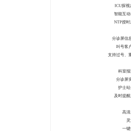
ICU探
智能互动
NTP授
分诊屏信
叫号客
支持过号、
科室报
分诊屏
护士站
及时提醒
高清
灵
一键