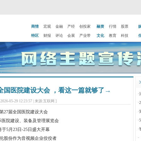
商情
宏观
金融
产经
创投家
融资
行情
股票
特区
财报
评论
会展
产业带
文化
教育
科技
全国医院建设大会 ，看这一篇就够了→
·
2026-05-29 12:23:57 | 来源:互联网 ]
·
·
第27届全国医院建设大会
·
际医院建设、装备及管理展览会
·
将于5月23日-25日盛大开幕
·
c保伦股份作为音视频企业佼佼者