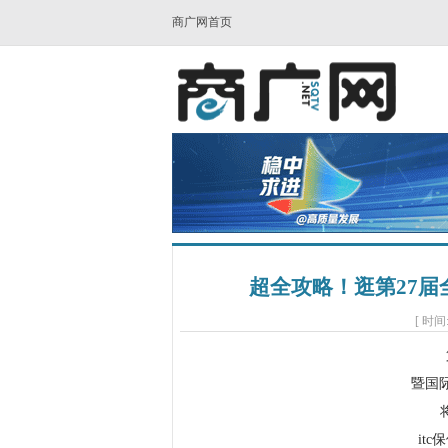
商广网首页
超全攻略！逛第27届
[ 时间:
暨国
it