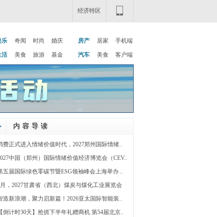
经济特区
娱乐
奇闻
时尚
婚庆
房产
居家
手机端
生活
美食
旅游
基金
汽车
美食
客户端
内容导读
消费正式进入情绪价值时代，2027郑州国际情绪..
2027中国（郑州）国际情绪价值经济博览会（CEV..
第五届国际绿色零碳节暨ESG领袖峰会上海举办 ..
5月，2027甘肃省（西北）煤炭与煤化工业展览会
智造新浪潮，聚力启新篇！2026亚太国际智能装..
【倒计时30天】抢抓下半年礼赠商机 第54届北京..