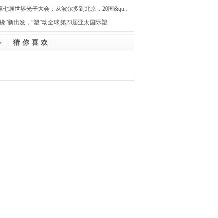
第七届世界光子大会：从波尔多到北京，20国&qu..
“橡”新出发，“塑”动全球|第23届亚太国际塑..
猜你喜欢