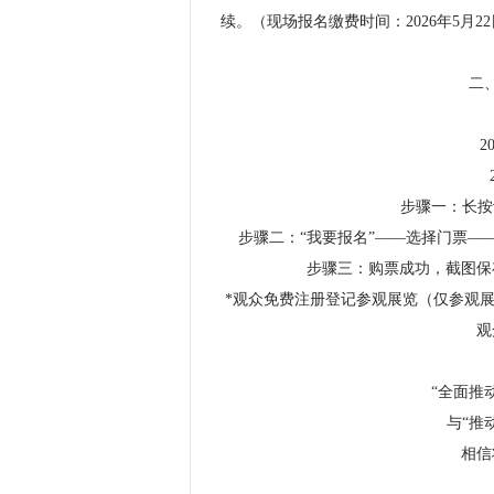
续。（现场报名缴费时间：2026年5月22日9:
二
2
步骤一：长按
步骤二：“我要报名”——选择门票—
步骤三：购票成功，截图保
*观众免费注册登记参观展览（仅参观
观
“全面推
与“推
相信