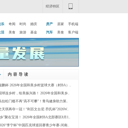
经济特区
娱乐
奇闻
时尚
婚庆
房产
居家
手机端
生活
美食
旅游
基金
汽车
美食
客户端
内容导读
鲲鹏杯·2026年全国和美乡村篮球大赛（村BA）..
国球连乡村，绘美振兴路！ 2026年全国和美乡..
马拉松门槛不再“高不可攀”！青鸟健身助力第..
史天琪再夺一冠！“利百文台尼·乔氏杯”2026W..
“乡”聚在宝清！ 2026年全国村BA北部赛区8月1..
2026“李宁杯”中国匹克球巡回赛青少年赛-河南..