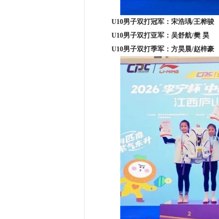
U10男子双打冠军：宋浩瑀/王桦骏
U10男子双打亚军：吴舒航/樊
昊
U10男子双打季军：方昊晨/赵梓豪