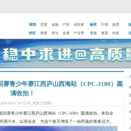
商情
宏观
金融
产经
创投家
融资
行情
股票
特区
财报
评论
会展
产业带
文化
教育
科技
回赛青少年赛江西庐山西海站（CPC-J180）圆
·
满收拍！
·
2026-04-27 14:52:34 | 来源:互联网 ]
·
·
巡回赛青少年赛江西庐山西海站（CPC-J180）圆满收拍。来自全
·
畔挥洒汗水、以球会友，为这个春天增添了一份昂扬的青春活力。
·