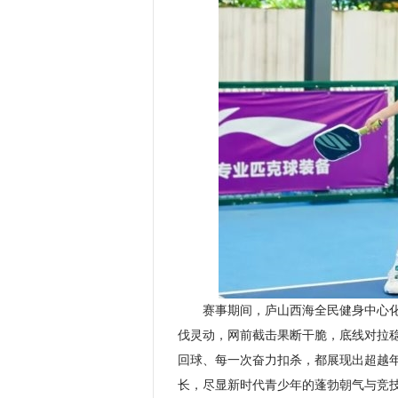
赛事期间，庐山西海全民健身中心化
伐灵动，网前截击果断干脆，底线对拉
回球、每一次奋力扣杀，都展现出超越
长，尽显新时代青少年的蓬勃朝气与竞