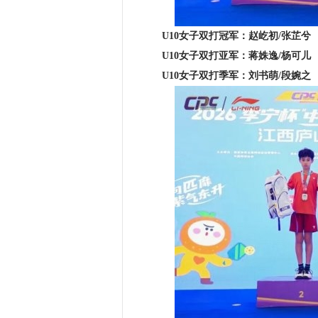
U10女子双打冠军：赵屹初/张芷兮
U10女子双打亚军：蒋姝逸/杨可儿
U10女子双打季军：刘书萌/段婉之