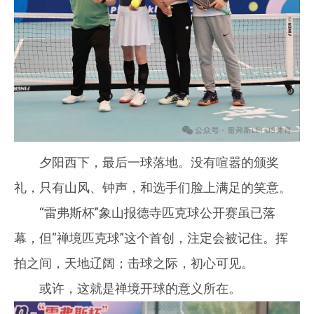
夕阳西下，最后一球落地。没有喧嚣的颁奖
礼，只有山风、钟声，和选手们脸上满足的笑意。
“雷弗斯杯”象山报德寺匹克球公开赛虽已落
幕，但“禅境匹克球”这个首创，注定会被记住。挥
拍之间，天地辽阔；击球之际，初心可见。
或许，这就是禅境开球的意义所在。