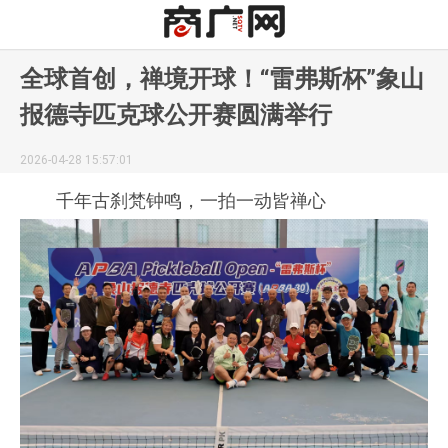
全球首创，禅境开球！“雷弗斯杯”象山
报德寺匹克球公开赛圆满举行
2026-04-28 15:57:01
千年古刹梵钟鸣，一拍一动皆禅心