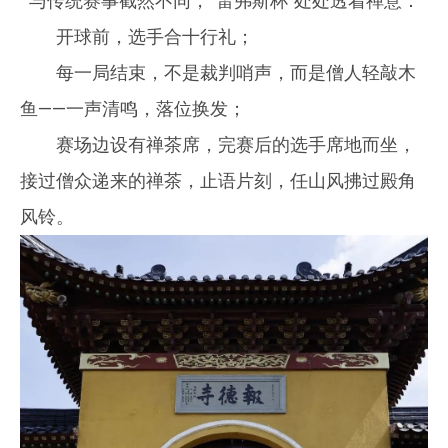
与传统赛事截然不同，“雷弗斯杯”处处透着禅意：
开球前，选手合十行礼；
每一局结束，不是裁判哨声，而是僧人轻敲木
鱼——一声清鸣，落位换发；
赛场边设有禅茶席，完赛后的选手席地而坐，
接过僧众递来的禅茶，止语片刻，任山风拂过殿角
风铃。