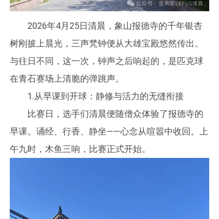
2026年4月25日清晨，象山报德寺的千年银杏
树刚披上晨光，三声梵钟便从大雄宝殿悠然传出。
与往日不同，这一次，钟声之后响起的，是匹克球
在青石赛场上清脆的弹跳声。
1.从早课到开球：静修与活力的无缝衔接
比赛日，选手们清晨便随僧众体验了报德寺的
早课。诵经、行香、静坐——心念从喧嚣中收回。上
午九时，木鱼三响，比赛正式开始。