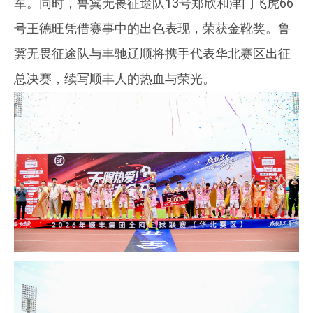
军。同时，鲁冀无畏征途队13号郑欣和津门飞虎66
号王德旺凭借赛事中的出色表现，荣获金靴奖。鲁
冀无畏征途队与丰驰辽顺将携手代表华北赛区出征
总决赛，续写顺丰人的热血与荣光。