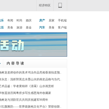
经济特区
娱乐
奇闻
时尚
婚庆
房产
居家
手机端
生活
美食
旅游
基金
汽车
美食
客户端
内容导读
杨树龙老师创作的美术书法作品亮相香港拍卖预..
何永忠：浅析郭英志水墨山水的画史品格与当代..
艺术品鉴：学者黄锦祥《清霭》山水画赏析
李牧遥游历闽粤侨乡写生感恩海外收藏家
杨树龙与消防官兵共同庆祝建军99周年
《红颜雅韵——世界级旗袍文化平台》荣获创新..