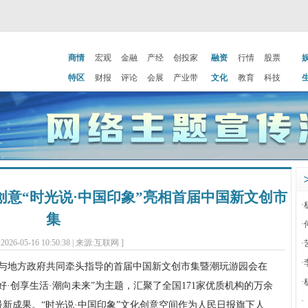
商情
宏观
金融
产经
创投家
融资
行情
股票
特区
财报
评论
会展
产业带
文化
教育
科技
创意“时光说·中国印象”亮相首届中国新文创市
·
集
·
2026-05-16 10:50:38 | 来源:互联网 ]
·
·
与地方政府共同牵头指导的首届中国新文创市集暨潮玩游园会在
·
·创享生活·潮向未来”为主题，汇聚了全国171家优质机构的万余
·
新成果。“时光说·中国印象”文化创意空间作为人民日报旗下人