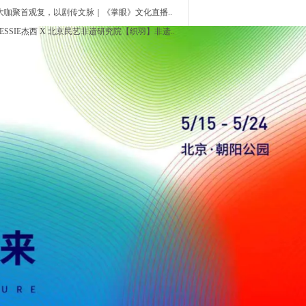
大咖聚首观复，以剧传文脉｜《掌眼》文化直播..
JESSIE杰西 X 北京民艺非遗研究院【织羽】非遗..
猜你喜欢