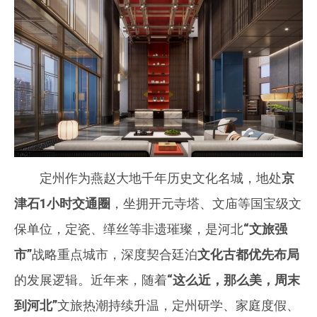
定州作为燕赵大地千年历史文化名城，地处
京
津石1小时交通圈
，坐拥开元寺塔、文庙等国宝级文
保单位，定瓷、缂丝等非遗璀璨，是河北
“文旅强
市”
战略重点城市，深度契合廷泊
文化古都优先布局
的发展逻辑。近年来，随着
“这么近，那么美，周末
到河北”
文旅热潮持续升温，定州研学、家庭度假、